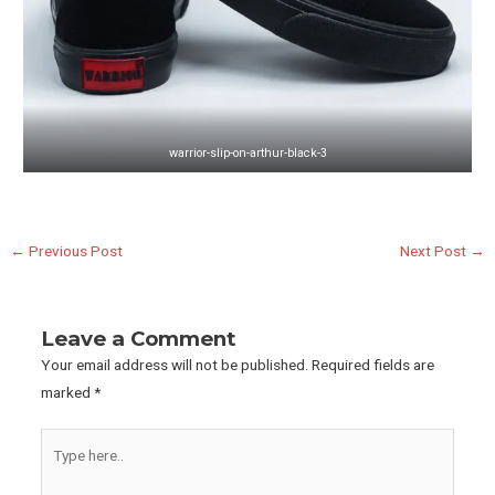
warrior-slip-on-arthur-black-3
Post
←
Previous Post
Next Post
→
navigation
Leave a Comment
Your email address will not be published.
Required fields are
marked
*
Type
here..