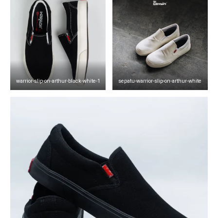
warrior-slip-on-arthur-black-white-1
sepatu-warrior-slip-on-arthur-white