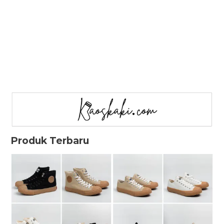
Produk Terbaru