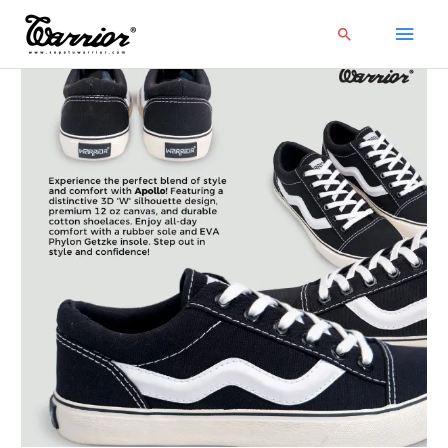
Skip
Main
Search
to
content
Men