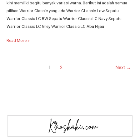
kini memiliki begitu banyak variasi warna. Berikut ini adalah semua
pilihan Warrior Classic yang ada Warrior CLassic Low Sepatu
Warrior Classic LC BW Sepatu Warrior Classic LC Navy Sepatu
Warrior Classic LC Grey Warrior Classic LC Abu Hijau
Sepatu
Read More »
Warrior
Classic
Post
1
2
Next
→
pagination