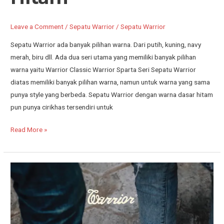
Leave a Comment
/
Sepatu Warrior
/
Sepatu Warrior
Sepatu Warrior ada banyak pilihan warna. Dari putih, kuning, navy
merah, biru dll. Ada dua seri utama yang memiliki banyak pilihan
warna yaitu Warrior Classic Warrior Sparta Seri Sepatu Warrior
diatas memiliki banyak pilihan warna, namun untuk warna yang sama
punya style yang berbeda. Sepatu Warrior dengan warna dasar hitam
pun punya cirikhas tersendiri untuk
Sepatu
Read More »
Warrior
Hitam