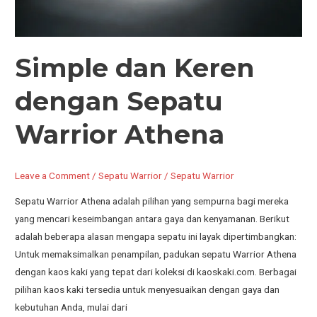
Simple dan Keren
dengan Sepatu
Warrior Athena
Leave a Comment
/
Sepatu Warrior
/
Sepatu Warrior
Sepatu Warrior Athena adalah pilihan yang sempurna bagi mereka
yang mencari keseimbangan antara gaya dan kenyamanan. Berikut
adalah beberapa alasan mengapa sepatu ini layak dipertimbangkan:
Untuk memaksimalkan penampilan, padukan sepatu Warrior Athena
dengan kaos kaki yang tepat dari koleksi di kaoskaki.com. Berbagai
pilihan kaos kaki tersedia untuk menyesuaikan dengan gaya dan
kebutuhan Anda, mulai dari