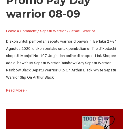
Promo Pay Day
warrior 08-09
Leave a Comment
/
Sepatu Warrior
/
Sepatu Warrior
Diskon untuk pembelian sepatu warrior dibawah ini Berlaku 27-31
Agustus 2020. diskon berlaku untuk pembelian offline di kodachi
shop Jl. Monjali No. 107 Jogja dan online di shopee. Link Shopee
ada di bawah ini Sepatu Warrior Rainbow Grey Sepatu Warrior
Rainbow Black Sepatu Warrior Slip On Arthur Black White Sepatu
Warrior Slip On Arthur Black
Promo
Read More »
Pay
Day
warrior
08-
09