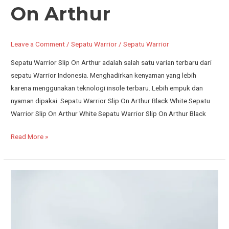
On Arthur
Leave a Comment
/
Sepatu Warrior
/
Sepatu Warrior
Sepatu Warrior Slip On Arthur adalah salah satu varian terbaru dari
sepatu Warrior Indonesia. Menghadirkan kenyaman yang lebih
karena menggunakan teknologi insole terbaru. Lebih empuk dan
nyaman dipakai. Sepatu Warrior Slip On Arthur Black White Sepatu
Warrior Slip On Arthur White Sepatu Warrior Slip On Arthur Black
Sepatu
Read More »
Warrior
Slip
On
Arthur