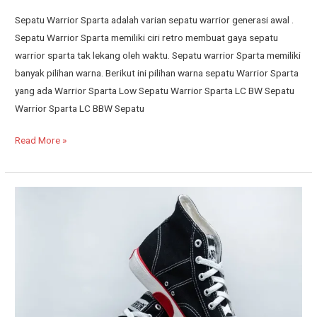
Sepatu Warrior Sparta adalah varian sepatu warrior generasi awal .
Sepatu Warrior Sparta memiliki ciri retro membuat gaya sepatu
warrior sparta tak lekang oleh waktu. Sepatu warrior Sparta memiliki
banyak pilihan warna. Berikut ini pilihan warna sepatu Warrior Sparta
yang ada Warrior Sparta Low Sepatu Warrior Sparta LC BW Sepatu
Warrior Sparta LC BBW Sepatu
Sepatu
Read More »
Warrior
Sparta