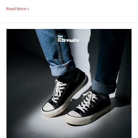
Sepatu
Read More »
Dragonfly
Capung
yang
Melegenda