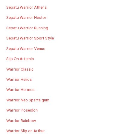
Sepatu Warrior Athena
Sepatu Warrior Hector
Sepatu Warrior Running
Sepatu Warrior Sport Style
Sepatu Warrior Venus
Slip On Artemis
Warrior Classic
Warrior Helios
Warrior Hermes
Warrior Neo Sparta gum
Warrior Poseidon
Warrior Rainbow
Warrior Slip on Arthur