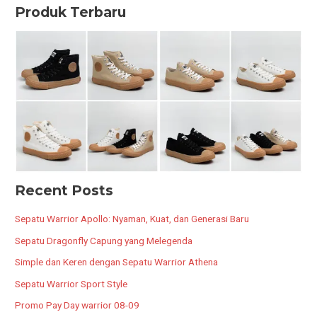
Produk Terbaru
Recent Posts
Sepatu Warrior Apollo: Nyaman, Kuat, dan Generasi Baru
Sepatu Dragonfly Capung yang Melegenda
Simple dan Keren dengan Sepatu Warrior Athena
Sepatu Warrior Sport Style
Promo Pay Day warrior 08-09